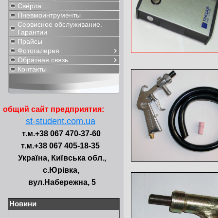
Свёрла
Пневмоинтрументы
Сервисное обслуживание.
Гарантии
Прайсы
Фотогалерея
Обратная связь
Контакты
общий сайт предприятия:
st-student.com.ua
т.м.+38 067 470-37-60
т.м.+38 067 405-18-35
Україна, Київська обл.,
с.Юрівка,
вул.Набережна, 5
Новини