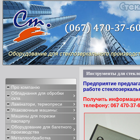
Инструменты для стекло
Предприятие предлаг
Про компанію
работе стеклозеркаль
Обладнання для обробки
скла
Получить информацию
Ламінатори, термопреси
телефону:
067 470-37-
Упаковочные машины:
Машины для порезки
паспарту
Оборудование для багетного
производства
Металлообработка