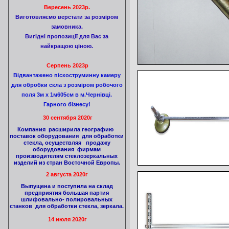
Вересень 2023р.
Виготовляємо верстати за розміром
замовника.
Вигідні пропозиції для Вас за
найкращою ціною.
Серпень 2023р
Відвантажено піскоструминну камеру
для обробки скла з розміром робочого
поля 3м х 1м605см в м.Чернівці.
Гарного бізнесу!
30 сентября 2020г
Компания расширила географию
поставок оборудования для обработки
стекла, осуществляя продажу
оборудования фирмам
производителям стеклозеркальных
изделий из стран Восточной Европы.
2 августа 2020г
Выпущена и поступила на склад
предприятия большая партия
шлифовально- полировальных
станков для обработки стекла, зеркала.
14 июля 2020г